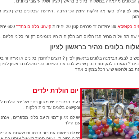
הבלונים מתמחה במשלוחי בלונים בראשון לציון ושלל עיצובי בלונים .
וכן
ים בקופסא
89 יחידות זר פרחים קטן 20 יחידות
קישוט בלונים בחדר
600 יחידות והשאר
 שהיתה עלית מחיר הגז הליום רוב הלקוחות היו מזמינים רק זרי בלוני הליום .
לוח בלונים מהיר בראשון לציון
ים לבצע הבזמנה בלונים בראשון לציון ? רוצים להזמין בלונים או איזה זר 
ים ? הגעתם למקוםפ הנכון שיציע לכם את העיצוב הכי מושלם בראשון לציון 
תובב ולחפש שיש הכל במקום אחד
יום הולדת ילדים
בענק הבלונים יש מגווןן רחב של ימי הולדת 
ובקישוט בלונים עד בית הלקוח .
יש לנו מגוון דמויות עם בלוני מספרים , אנח
עם הילד .
יש לנו כימעט את רוב הדמויות שאתם אוהבים
בלוני נסיכות , שווה תמיד לשאול אותנו כם 