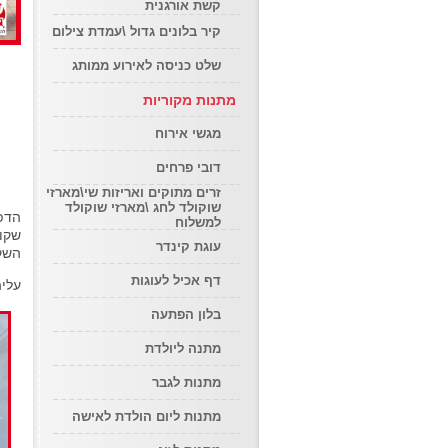
קשת אורגנית
קיר בלונים גדול \עמדת צילום
שלט כניסה לאירוע ממותג
מתנות מקוריות
מגשי אירוח
דובי פרחים
זרים מתוקים ואריזות שי\מארזי
שוקולד לחג \מארזי שוקולד
הדפס
למשלוח
שקוף
עוגת קינדר
השקו
דף אכיל לעוגות
עליה חדה מאוד
בלון הפתעה
מתנה ליולדת
מתנות לגבר
מתנות ליום הולדת לאישה