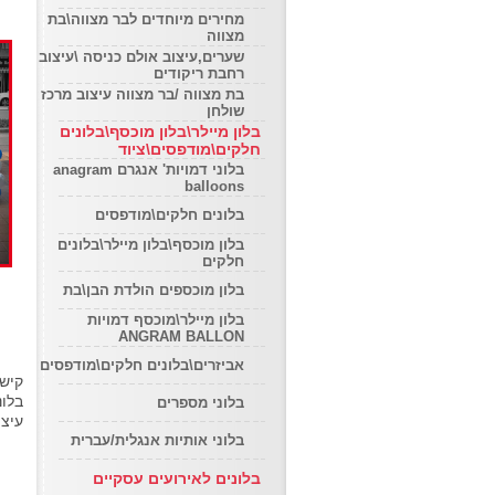
מחירים מיוחדים לבר מצווה\בת
מצווה
שערים,עיצוב אולם כניסה \עיצוב
רחבת ריקודים
בת מצווה /בר מצווה עיצוב מרכז
שולחן
בלון מיילר\בלון מוכסף\בלונים
חלקים\מודפסים\ציוד
בלוני דמויות' אנגרם anagram
balloons
בלונים חלקים\מודפסים
בלון מוכסף\בלון מיילר\בלונים
חלקים
בלון מוכספים הולדת הבן\בת
בלון מיילר\מוכסף דמויות
ANGRAM BALLON
אביזרים\בלונים חלקים\מודפסים
קישו
בלונ
בלוני מספרים
עיצו
בלוני אותיות אנגלית/עברית
בלונים לאירועים עסקיים